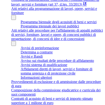
lavori, servizi e forniture (art 37, d.lgs. 33/2013)
Atti relativi alla programmazione di lavori, opere, servizi e
forniture
Programma biennale degli acquisiti di beni e servizi
Programma triennale dei lavori pubblici
Atti relativi alle procedure per l'affidamento di appalti pubblici
di servizi, forniture, lavori e opere, di concorsi pubblici di
progettazione, di concorsi di idee e di concessioni
Avvisi di preinformazione
Determina a contrarre
Avvisi e Bandi
Avviso sui risultati delle procedure di affidamento
Avvisi sistema di qualificazione
Affidamenti diretti di lavori, servizi e forniture di
somma urgenza e di protezione civile
Informazioni ulteriori
Provvedimenti di esclusione e di ammissione dalle procedure
di gara
Composizione della commissione giudicatrice e curricula dei
suoi componenti
Contratti di acquisto di beni e servizi di importo stimato
superiore a 1 milione di euro