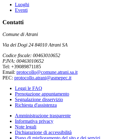
Luoghi
Eventi
Contatti
Comune di Atrani
Via dei Dogi 24 84010 Atrani SA
Codice fiscale: 00463010652
P.IVA: 00463010652
Tel: +39089871185
Email:
protocollo@comune.atrani.sa.it
PEC:
protocollo.atrani@asmepec.it
Leggi le FAQ
Prenotazione appuntamento
Segnalazione disservizio
Richiesta d'assistenza
Amministrazione trasparente
Informativa privacy
Note legali
Dichiarazione di accessibilità
Piano di miglioramento del sito e dei servizi