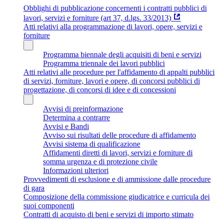
Obblighi di pubblicazione concernenti i contratti pubblici di
lavori, servizi e forniture (art 37, d.lgs. 33/2013)
Atti relativi alla programmazione di lavori, opere, servizi e
forniture
Programma biennale degli acquisiti di beni e servizi
Programma triennale dei lavori pubblici
Atti relativi alle procedure per l'affidamento di appalti pubblici
di servizi, forniture, lavori e opere, di concorsi pubblici di
progettazione, di concorsi di idee e di concessioni
Avvisi di preinformazione
Determina a contrarre
Avvisi e Bandi
Avviso sui risultati delle procedure di affidamento
Avvisi sistema di qualificazione
Affidamenti diretti di lavori, servizi e forniture di
somma urgenza e di protezione civile
Informazioni ulteriori
Provvedimenti di esclusione e di ammissione dalle procedure
di gara
Composizione della commissione giudicatrice e curricula dei
suoi componenti
Contratti di acquisto di beni e servizi di importo stimato