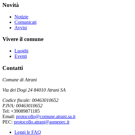
Novità
Notizie
Comunicati
Avvisi
Vivere il comune
Luoghi
Eventi
Contatti
Comune di Atrani
Via dei Dogi 24 84010 Atrani SA
Codice fiscale: 00463010652
P.IVA: 00463010652
Tel: +39089871185
Email:
protocollo@comune.atrani.sa.it
PEC:
protocollo.atrani@asmepec.it
Leggi le FAQ