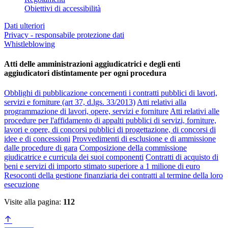
Obiettivi di accessibilità
Dati ulteriori
Privacy - responsabile protezione dati
Whistleblowing
Atti delle amministrazioni aggiudicatrici e degli enti
aggiudicatori distintamente per ogni procedura
Obblighi di pubblicazione concernenti i contratti pubblici di lavori,
servizi e forniture (art 37, d.lgs. 33/2013)
Atti relativi alla
programmazione di lavori, opere, servizi e forniture
Atti relativi alle
procedure per l'affidamento di appalti pubblici di servizi, forniture,
lavori e opere, di concorsi pubblici di progettazione, di concorsi di
idee e di concessioni
Provvedimenti di esclusione e di ammissione
dalle procedure di gara
Composizione della commissione
giudicatrice e curricula dei suoi componenti
Contratti di acquisto di
beni e servizi di importo stimato superiore a 1 milione di euro
Resoconti della gestione finanziaria dei contratti al termine della loro
esecuzione
Visite alla pagina:
112