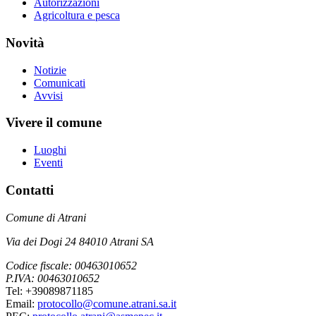
Autorizzazioni
Agricoltura e pesca
Novità
Notizie
Comunicati
Avvisi
Vivere il comune
Luoghi
Eventi
Contatti
Comune di Atrani
Via dei Dogi 24 84010 Atrani SA
Codice fiscale: 00463010652
P.IVA: 00463010652
Tel: +39089871185
Email:
protocollo@comune.atrani.sa.it