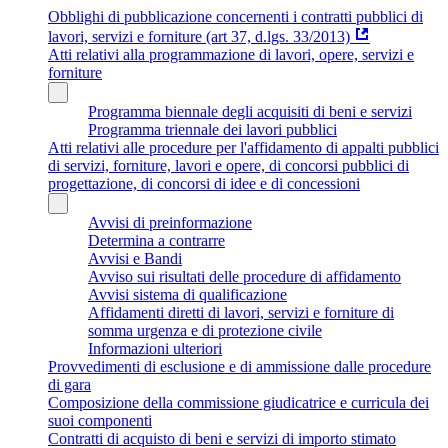
Obblighi di pubblicazione concernenti i contratti pubblici di
lavori, servizi e forniture (art 37, d.lgs. 33/2013)
Atti relativi alla programmazione di lavori, opere, servizi e
forniture
Programma biennale degli acquisiti di beni e servizi
Programma triennale dei lavori pubblici
Atti relativi alle procedure per l'affidamento di appalti pubblici
di servizi, forniture, lavori e opere, di concorsi pubblici di
progettazione, di concorsi di idee e di concessioni
Avvisi di preinformazione
Determina a contrarre
Avvisi e Bandi
Avviso sui risultati delle procedure di affidamento
Avvisi sistema di qualificazione
Affidamenti diretti di lavori, servizi e forniture di
somma urgenza e di protezione civile
Informazioni ulteriori
Provvedimenti di esclusione e di ammissione dalle procedure
di gara
Composizione della commissione giudicatrice e curricula dei
suoi componenti
Contratti di acquisto di beni e servizi di importo stimato