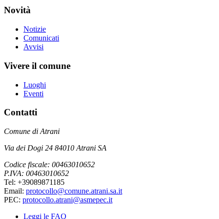
Novità
Notizie
Comunicati
Avvisi
Vivere il comune
Luoghi
Eventi
Contatti
Comune di Atrani
Via dei Dogi 24 84010 Atrani SA
Codice fiscale: 00463010652
P.IVA: 00463010652
Tel: +39089871185
Email:
protocollo@comune.atrani.sa.it
PEC:
protocollo.atrani@asmepec.it
Leggi le FAQ