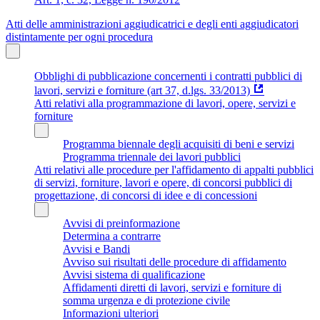
Atti delle amministrazioni aggiudicatrici e degli enti aggiudicatori
distintamente per ogni procedura
Obblighi di pubblicazione concernenti i contratti pubblici di
lavori, servizi e forniture (art 37, d.lgs. 33/2013)
Atti relativi alla programmazione di lavori, opere, servizi e
forniture
Programma biennale degli acquisiti di beni e servizi
Programma triennale dei lavori pubblici
Atti relativi alle procedure per l'affidamento di appalti pubblici
di servizi, forniture, lavori e opere, di concorsi pubblici di
progettazione, di concorsi di idee e di concessioni
Avvisi di preinformazione
Determina a contrarre
Avvisi e Bandi
Avviso sui risultati delle procedure di affidamento
Avvisi sistema di qualificazione
Affidamenti diretti di lavori, servizi e forniture di
somma urgenza e di protezione civile
Informazioni ulteriori