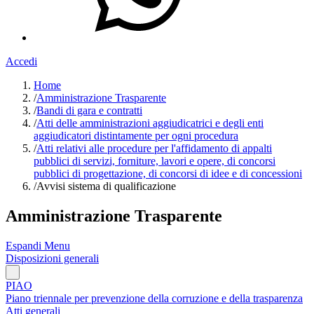
Accedi
Home
/
Amministrazione Trasparente
/
Bandi di gara e contratti
/
Atti delle amministrazioni aggiudicatrici e degli enti
aggiudicatori distintamente per ogni procedura
/
Atti relativi alle procedure per l'affidamento di appalti
pubblici di servizi, forniture, lavori e opere, di concorsi
pubblici di progettazione, di concorsi di idee e di concessioni
/
Avvisi sistema di qualificazione
Amministrazione Trasparente
Espandi Menu
Disposizioni generali
PIAO
Piano triennale per prevenzione della corruzione e della trasparenza
Atti generali