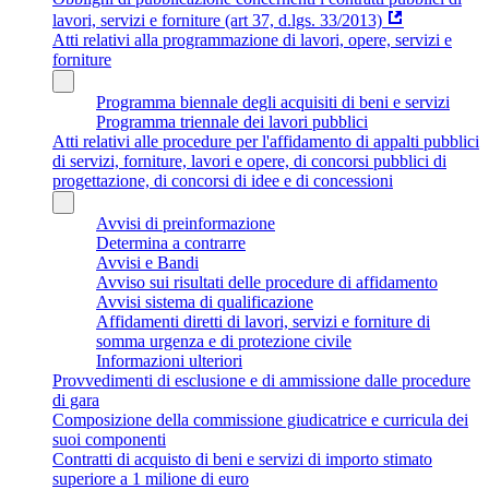
lavori, servizi e forniture (art 37, d.lgs. 33/2013)
Atti relativi alla programmazione di lavori, opere, servizi e
forniture
Programma biennale degli acquisiti di beni e servizi
Programma triennale dei lavori pubblici
Atti relativi alle procedure per l'affidamento di appalti pubblici
di servizi, forniture, lavori e opere, di concorsi pubblici di
progettazione, di concorsi di idee e di concessioni
Avvisi di preinformazione
Determina a contrarre
Avvisi e Bandi
Avviso sui risultati delle procedure di affidamento
Avvisi sistema di qualificazione
Affidamenti diretti di lavori, servizi e forniture di
somma urgenza e di protezione civile
Informazioni ulteriori
Provvedimenti di esclusione e di ammissione dalle procedure
di gara
Composizione della commissione giudicatrice e curricula dei
suoi componenti
Contratti di acquisto di beni e servizi di importo stimato
superiore a 1 milione di euro