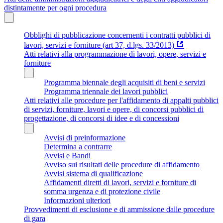
distintamente per ogni procedura
Obblighi di pubblicazione concernenti i contratti pubblici di
lavori, servizi e forniture (art 37, d.lgs. 33/2013)
Atti relativi alla programmazione di lavori, opere, servizi e
forniture
Programma biennale degli acquisiti di beni e servizi
Programma triennale dei lavori pubblici
Atti relativi alle procedure per l'affidamento di appalti pubblici
di servizi, forniture, lavori e opere, di concorsi pubblici di
progettazione, di concorsi di idee e di concessioni
Avvisi di preinformazione
Determina a contrarre
Avvisi e Bandi
Avviso sui risultati delle procedure di affidamento
Avvisi sistema di qualificazione
Affidamenti diretti di lavori, servizi e forniture di
somma urgenza e di protezione civile
Informazioni ulteriori
Provvedimenti di esclusione e di ammissione dalle procedure
di gara