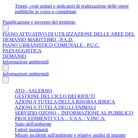
Tempi, costi unitari e indicatori di realizzazione delle opere
pubbliche in corso o completate
Pianificazione e governo del territorio
PIANO ATTUATIVO DI UTILIZZAZIONE DELLE AREE DEL
DEMANIO MARITTIMO - P.A.D.
PIANO URBANISTICO COMUNALE - P.U.C.
PAESAGGISTICA
DEMANIO
Informazioni ambientali
Informazioni ambientali
ATO - SALERNO
GESTIONE DEL CICLO DEI RIFIUTI
AZIONI A TUTELA DELLA RISORSA IDRICA
AZIONI A TUTELA DEGLI ANIMALI
SERVIZIO OZONO – INFORMAZIONE AL PUBBLICO
PROCEDIMENTI V.I.A. - V.A.S. - V.INC.A.
Stato dell'ambiente
Fattori inquinanti
Misure incidenti sull'ambiente e relative analisi di impatto