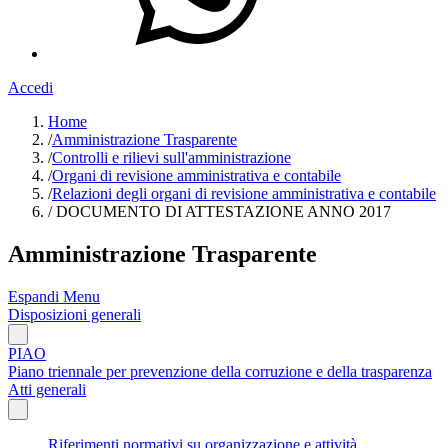
Accedi
Home
/
Amministrazione Trasparente
/
Controlli e rilievi sull'amministrazione
/
Organi di revisione amministrativa e contabile
/
Relazioni degli organi di revisione amministrativa e contabile
/
DOCUMENTO DI ATTESTAZIONE ANNO 2017
Amministrazione Trasparente
Espandi Menu
Disposizioni generali
PIAO
Piano triennale per prevenzione della corruzione e della trasparenza
Atti generali
Riferimenti normativi su organizzazione e attività