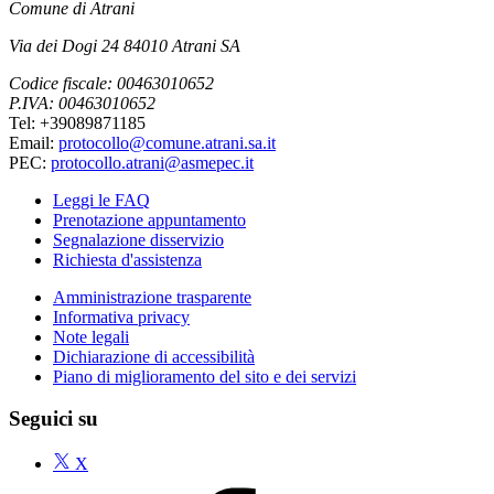
Comune di Atrani
Via dei Dogi 24 84010 Atrani SA
Codice fiscale: 00463010652
P.IVA: 00463010652
Tel: +39089871185
Email:
protocollo@comune.atrani.sa.it
PEC:
protocollo.atrani@asmepec.it
Leggi le FAQ
Prenotazione appuntamento
Segnalazione disservizio
Richiesta d'assistenza
Amministrazione trasparente
Informativa privacy
Note legali
Dichiarazione di accessibilità
Piano di miglioramento del sito e dei servizi
Seguici su
X