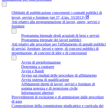
Obblighi di pubblicazione concernenti i contratti pubblici di
lavori, servizi e forniture (art 37, d.lgs. 33/2013)
Atti relativi alla programmazione di lavori, opere, servizi e
forniture
Programma biennale degli acquisiti di beni e servizi
Programma triennale dei lavori pubblici
Atti relativi alle procedure per l'affidamento di appalti pubblici
di servizi, forniture, lavori e opere, di concorsi pubblici di
progettazione, di concorsi di idee e di concessioni
Avvisi di preinformazione
Determina a contrarre
Avvisi e Bandi
Avviso sui risultati delle procedure di affidamento
Avvisi sistema di qualificazione
Affidamenti diretti di lavori, servizi e forniture di
somma urgenza e di protezione civile
Informazioni ulteriori
Provvedimenti di esclusione e di ammissione dalle procedure
di gara
Composizione della commissione giudicatrice e curricula dei