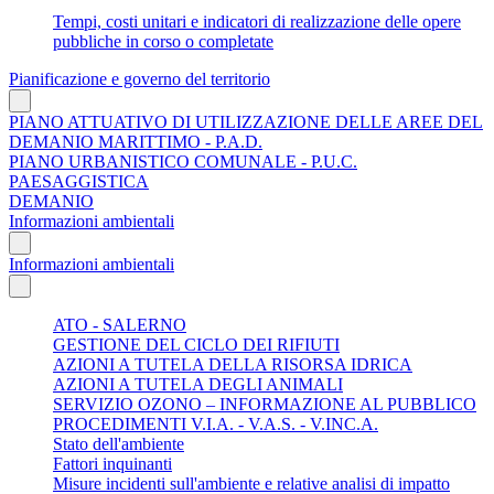
Tempi, costi unitari e indicatori di realizzazione delle opere
pubbliche in corso o completate
Pianificazione e governo del territorio
PIANO ATTUATIVO DI UTILIZZAZIONE DELLE AREE DEL
DEMANIO MARITTIMO - P.A.D.
PIANO URBANISTICO COMUNALE - P.U.C.
PAESAGGISTICA
DEMANIO
Informazioni ambientali
Informazioni ambientali
ATO - SALERNO
GESTIONE DEL CICLO DEI RIFIUTI
AZIONI A TUTELA DELLA RISORSA IDRICA
AZIONI A TUTELA DEGLI ANIMALI
SERVIZIO OZONO – INFORMAZIONE AL PUBBLICO
PROCEDIMENTI V.I.A. - V.A.S. - V.INC.A.
Stato dell'ambiente
Fattori inquinanti
Misure incidenti sull'ambiente e relative analisi di impatto