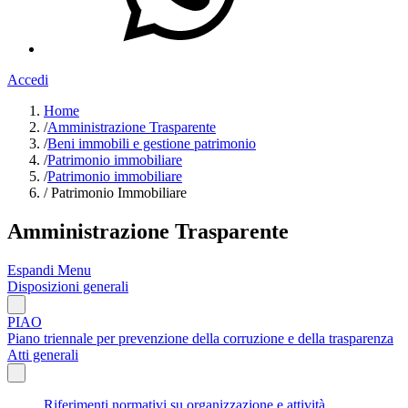
Accedi
Home
/
Amministrazione Trasparente
/
Beni immobili e gestione patrimonio
/
Patrimonio immobiliare
/
Patrimonio immobiliare
/
Patrimonio Immobiliare
Amministrazione Trasparente
Espandi Menu
Disposizioni generali
PIAO
Piano triennale per prevenzione della corruzione e della trasparenza
Atti generali
Riferimenti normativi su organizzazione e attività