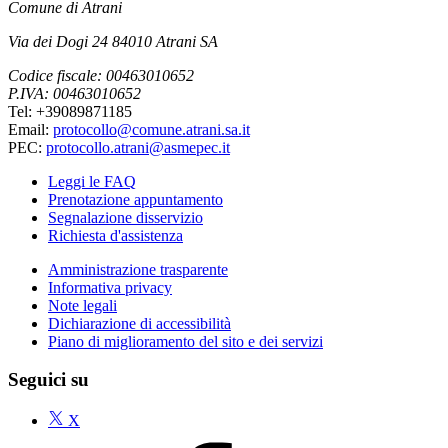
Comune di Atrani
Via dei Dogi 24 84010 Atrani SA
Codice fiscale: 00463010652
P.IVA: 00463010652
Tel: +39089871185
Email:
protocollo@comune.atrani.sa.it
PEC:
protocollo.atrani@asmepec.it
Leggi le FAQ
Prenotazione appuntamento
Segnalazione disservizio
Richiesta d'assistenza
Amministrazione trasparente
Informativa privacy
Note legali
Dichiarazione di accessibilità
Piano di miglioramento del sito e dei servizi
Seguici su
X