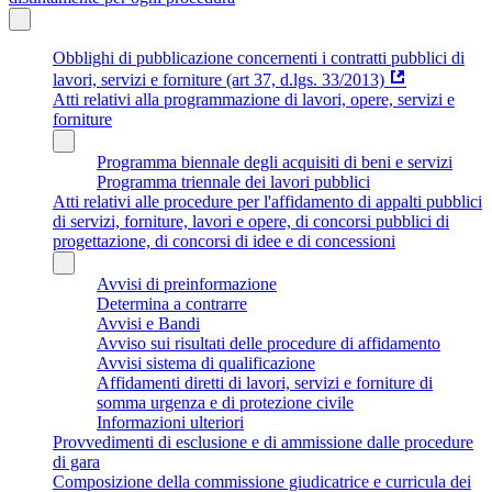
Obblighi di pubblicazione concernenti i contratti pubblici di
lavori, servizi e forniture (art 37, d.lgs. 33/2013)
Atti relativi alla programmazione di lavori, opere, servizi e
forniture
Programma biennale degli acquisiti di beni e servizi
Programma triennale dei lavori pubblici
Atti relativi alle procedure per l'affidamento di appalti pubblici
di servizi, forniture, lavori e opere, di concorsi pubblici di
progettazione, di concorsi di idee e di concessioni
Avvisi di preinformazione
Determina a contrarre
Avvisi e Bandi
Avviso sui risultati delle procedure di affidamento
Avvisi sistema di qualificazione
Affidamenti diretti di lavori, servizi e forniture di
somma urgenza e di protezione civile
Informazioni ulteriori
Provvedimenti di esclusione e di ammissione dalle procedure
di gara
Composizione della commissione giudicatrice e curricula dei