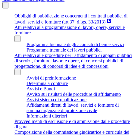
Obblighi di pubblicazione concernenti i contratti pubblici di
lavori, servizi e forniture (art 37, d.lgs. 33/2013)
Atti relativi alla programmazione di lavori, opere, servizi e
forniture
Programma biennale degli acquisiti di beni e servizi
Programma triennale dei lavori pubblici
Atti relativi alle procedure per l'affidamento di appalti pubblici
di servizi, forniture, lavori e opere, di concorsi pubblici di
progettazione, di concorsi di idee e di concessioni
Avvisi di preinformazione
Determina a contrarre
Avvisi e Bandi
Avviso sui risultati delle procedure di affidamento
Avvisi sistema di qualificazione
Affidamenti diretti di lavori, servizi e forniture di
somma urgenza e di protezione civile
Informazioni ulteriori
Provvedimenti di esclusione e di ammissione dalle procedure
di gara
Composizione della commissione giudicatrice e curricula dei