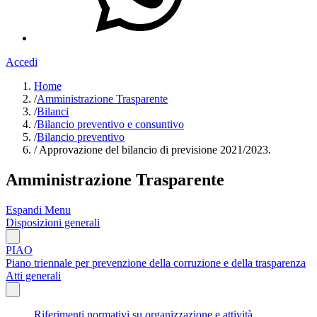
Accedi
Home
/
Amministrazione Trasparente
/
Bilanci
/
Bilancio preventivo e consuntivo
/
Bilancio preventivo
/
Approvazione del bilancio di previsione 2021/2023.
Amministrazione Trasparente
Espandi Menu
Disposizioni generali
PIAO
Piano triennale per prevenzione della corruzione e della trasparenza
Atti generali
Riferimenti normativi su organizzazione e attività