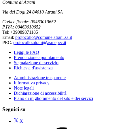
Comune di Atrani
Via dei Dogi 24 84010 Atrani SA
Codice fiscale: 00463010652
P.IVA: 00463010652
Tel: +39089871185
Email:
protocollo@comune.atrani.sa.it
PEC:
protocollo.atrani@asmepec.it
Leggi le FAQ
Prenotazione appuntamento
Segnalazione disservizio
Richiesta d'assistenza
Amministrazione trasparente
Informativa privacy
Note legali
Dichiarazione di accessibilità
Piano di miglioramento del sito e dei servizi
Seguici su
X