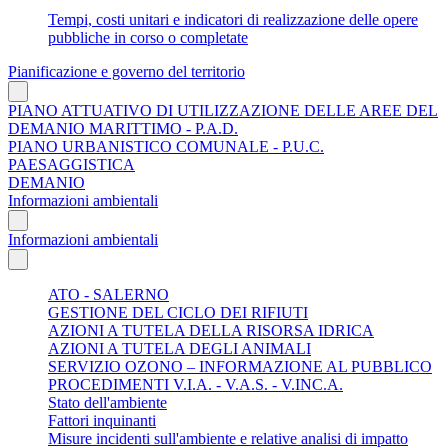
Tempi, costi unitari e indicatori di realizzazione delle opere
pubbliche in corso o completate
Pianificazione e governo del territorio
PIANO ATTUATIVO DI UTILIZZAZIONE DELLE AREE DEL
DEMANIO MARITTIMO - P.A.D.
PIANO URBANISTICO COMUNALE - P.U.C.
PAESAGGISTICA
DEMANIO
Informazioni ambientali
Informazioni ambientali
ATO - SALERNO
GESTIONE DEL CICLO DEI RIFIUTI
AZIONI A TUTELA DELLA RISORSA IDRICA
AZIONI A TUTELA DEGLI ANIMALI
SERVIZIO OZONO – INFORMAZIONE AL PUBBLICO
PROCEDIMENTI V.I.A. - V.A.S. - V.INC.A.
Stato dell'ambiente
Fattori inquinanti
Misure incidenti sull'ambiente e relative analisi di impatto