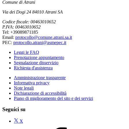
Comune di Atrani
Via dei Dogi 24 84010 Atrani SA
Codice fiscale: 00463010652
P.IVA: 00463010652
Tel: +39089871185
Email:
protocollo@comune.atrani.sa.it
PEC:
protocollo.atrani@asmepec.it
Leggi le FAQ
Prenotazione appuntamento
Segnalazione disservizio
Richiesta d'assistenza
Amministrazione trasparente
Informativa privacy
Note legali
Dichiarazione di accessibilità
Piano di miglioramento del sito e dei servizi
Seguici su
X