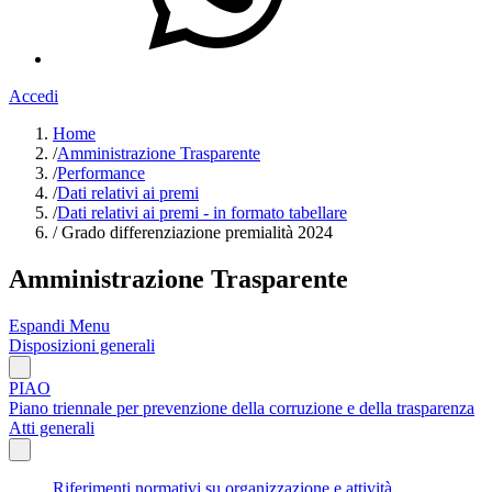
Accedi
Home
/
Amministrazione Trasparente
/
Performance
/
Dati relativi ai premi
/
Dati relativi ai premi - in formato tabellare
/
Grado differenziazione premialità 2024
Amministrazione Trasparente
Espandi Menu
Disposizioni generali
PIAO
Piano triennale per prevenzione della corruzione e della trasparenza
Atti generali
Riferimenti normativi su organizzazione e attività