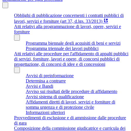
Obblighi di pubblicazione concernenti i contratti pubblici di
lavori, servizi e forniture (art 37, d.lgs. 33/2013)
Atti relativi alla programmazione di lavori, opere, servizi e
forniture
Programma biennale degli acquisiti di beni e servizi
Programma triennale dei lavori pubblici
Atti relativi alle procedure per l'affidamento di appalti pubblici
di servizi, forniture, lavori e opere, di concorsi pubblici di
progettazione, di concorsi di idee e di concessioni
Avvisi di preinformazione
Determina a contrarre
Avvisi e Bandi
Avviso sui risultati delle procedure di affidamento
Avvisi sistema di qualificazione
Affidamenti diretti di lavori, servizi e forniture di
somma urgenza e di protezione civile
Informazioni ulteriori
Provvedimenti di esclusione e di ammissione dalle procedure
di gara
Composizione della commissione giudicatrice e curricula dei