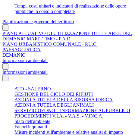
Tempi, costi unitari e indicatori di realizzazione delle opere
pubbliche in corso o completate
Pianificazione e governo del territorio
PIANO ATTUATIVO DI UTILIZZAZIONE DELLE AREE DEL
DEMANIO MARITTIMO - P.A.D.
PIANO URBANISTICO COMUNALE - P.U.C.
PAESAGGISTICA
DEMANIO
Informazioni ambientali
Informazioni ambientali
ATO - SALERNO
GESTIONE DEL CICLO DEI RIFIUTI
AZIONI A TUTELA DELLA RISORSA IDRICA
AZIONI A TUTELA DEGLI ANIMALI
SERVIZIO OZONO – INFORMAZIONE AL PUBBLICO
PROCEDIMENTI V.I.A. - V.A.S. - V.INC.A.
Stato dell'ambiente
Fattori inquinanti
Misure incidenti sull'ambiente e relative analisi di impatto