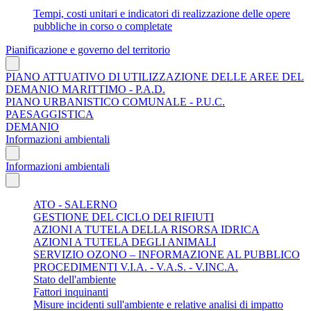
Tempi, costi unitari e indicatori di realizzazione delle opere
pubbliche in corso o completate
Pianificazione e governo del territorio
PIANO ATTUATIVO DI UTILIZZAZIONE DELLE AREE DEL
DEMANIO MARITTIMO - P.A.D.
PIANO URBANISTICO COMUNALE - P.U.C.
PAESAGGISTICA
DEMANIO
Informazioni ambientali
Informazioni ambientali
ATO - SALERNO
GESTIONE DEL CICLO DEI RIFIUTI
AZIONI A TUTELA DELLA RISORSA IDRICA
AZIONI A TUTELA DEGLI ANIMALI
SERVIZIO OZONO – INFORMAZIONE AL PUBBLICO
PROCEDIMENTI V.I.A. - V.A.S. - V.INC.A.
Stato dell'ambiente
Fattori inquinanti
Misure incidenti sull'ambiente e relative analisi di impatto