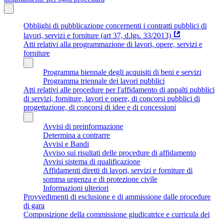
Obblighi di pubblicazione concernenti i contratti pubblici di
lavori, servizi e forniture (art 37, d.lgs. 33/2013)
Atti relativi alla programmazione di lavori, opere, servizi e
forniture
Programma biennale degli acquisiti di beni e servizi
Programma triennale dei lavori pubblici
Atti relativi alle procedure per l'affidamento di appalti pubblici
di servizi, forniture, lavori e opere, di concorsi pubblici di
progettazione, di concorsi di idee e di concessioni
Avvisi di preinformazione
Determina a contrarre
Avvisi e Bandi
Avviso sui risultati delle procedure di affidamento
Avvisi sistema di qualificazione
Affidamenti diretti di lavori, servizi e forniture di
somma urgenza e di protezione civile
Informazioni ulteriori
Provvedimenti di esclusione e di ammissione dalle procedure
di gara
Composizione della commissione giudicatrice e curricula dei