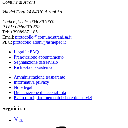
Comune di Atrani
Via dei Dogi 24 84010 Atrani SA
Codice fiscale: 00463010652
P.IVA: 00463010652
Tel: +39089871185
Email:
protocollo@comune.atrani.sa.it
PEC:
protocollo.atrani@asmepec.it
Leggi le FAQ
Prenotazione appuntamento
Segnalazione disservizio
Richiesta d'assistenza
Amministrazione trasparente
Informativa privacy
Note legali
Dichiarazione di accessibilità
Piano di miglioramento del sito e dei servizi
Seguici su
X