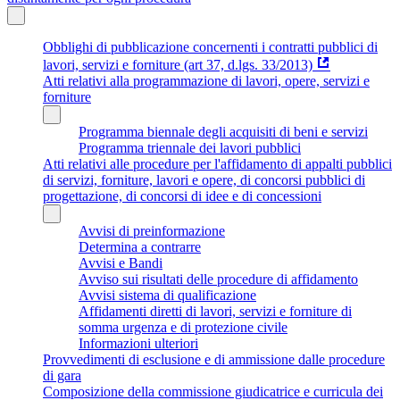
Obblighi di pubblicazione concernenti i contratti pubblici di
lavori, servizi e forniture (art 37, d.lgs. 33/2013)
Atti relativi alla programmazione di lavori, opere, servizi e
forniture
Programma biennale degli acquisiti di beni e servizi
Programma triennale dei lavori pubblici
Atti relativi alle procedure per l'affidamento di appalti pubblici
di servizi, forniture, lavori e opere, di concorsi pubblici di
progettazione, di concorsi di idee e di concessioni
Avvisi di preinformazione
Determina a contrarre
Avvisi e Bandi
Avviso sui risultati delle procedure di affidamento
Avvisi sistema di qualificazione
Affidamenti diretti di lavori, servizi e forniture di
somma urgenza e di protezione civile
Informazioni ulteriori
Provvedimenti di esclusione e di ammissione dalle procedure
di gara
Composizione della commissione giudicatrice e curricula dei