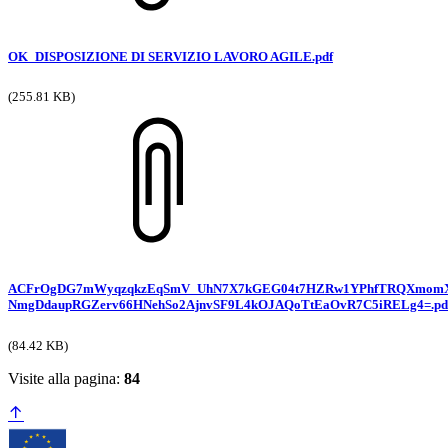
OK_DISPOSIZIONE DI SERVIZIO LAVORO AGILE.pdf
(255.81 KB)
ACFrOgDG7mWyqzqkzEqSmV_UhN7X7kGEG04t7HZRw1YPhfTRQXmomX
NmgDdaupRGZerv66HNehSo2AjnvSF9L4kOJAQoTtEaOvR7C5iRELg4=.pd
(84.42 KB)
Visite alla pagina:
84