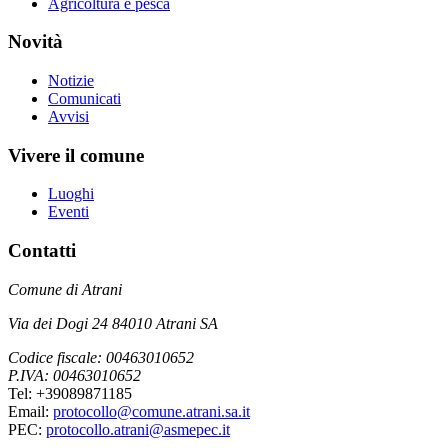
Agricoltura e pesca
Novità
Notizie
Comunicati
Avvisi
Vivere il comune
Luoghi
Eventi
Contatti
Comune di Atrani
Via dei Dogi 24 84010 Atrani SA
Codice fiscale: 00463010652
P.IVA: 00463010652
Tel: +39089871185
Email:
protocollo@comune.atrani.sa.it
PEC:
protocollo.atrani@asmepec.it