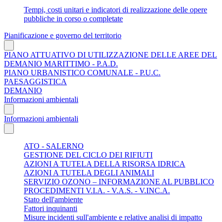
Tempi, costi unitari e indicatori di realizzazione delle opere
pubbliche in corso o completate
Pianificazione e governo del territorio
PIANO ATTUATIVO DI UTILIZZAZIONE DELLE AREE DEL
DEMANIO MARITTIMO - P.A.D.
PIANO URBANISTICO COMUNALE - P.U.C.
PAESAGGISTICA
DEMANIO
Informazioni ambientali
Informazioni ambientali
ATO - SALERNO
GESTIONE DEL CICLO DEI RIFIUTI
AZIONI A TUTELA DELLA RISORSA IDRICA
AZIONI A TUTELA DEGLI ANIMALI
SERVIZIO OZONO – INFORMAZIONE AL PUBBLICO
PROCEDIMENTI V.I.A. - V.A.S. - V.INC.A.
Stato dell'ambiente
Fattori inquinanti
Misure incidenti sull'ambiente e relative analisi di impatto