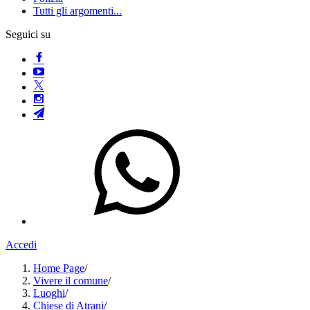
Tutti gli argomenti...
Seguici su
Accedi
Home Page
/
Vivere il comune
/
Luoghi
/
Chiese di Atrani
/