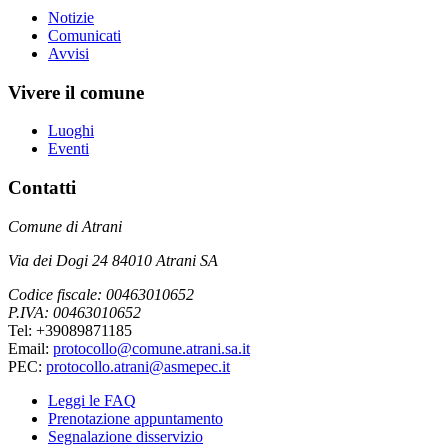
Notizie
Comunicati
Avvisi
Vivere il comune
Luoghi
Eventi
Contatti
Comune di Atrani
Via dei Dogi 24 84010 Atrani SA
Codice fiscale: 00463010652
P.IVA: 00463010652
Tel: +39089871185
Email:
protocollo@comune.atrani.sa.it
PEC:
protocollo.atrani@asmepec.it
Leggi le FAQ
Prenotazione appuntamento
Segnalazione disservizio