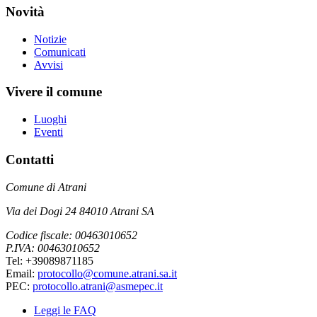
Novità
Notizie
Comunicati
Avvisi
Vivere il comune
Luoghi
Eventi
Contatti
Comune di Atrani
Via dei Dogi 24 84010 Atrani SA
Codice fiscale: 00463010652
P.IVA: 00463010652
Tel: +39089871185
Email:
protocollo@comune.atrani.sa.it
PEC:
protocollo.atrani@asmepec.it
Leggi le FAQ