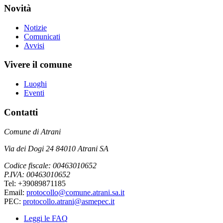
Novità
Notizie
Comunicati
Avvisi
Vivere il comune
Luoghi
Eventi
Contatti
Comune di Atrani
Via dei Dogi 24 84010 Atrani SA
Codice fiscale: 00463010652
P.IVA: 00463010652
Tel: +39089871185
Email:
protocollo@comune.atrani.sa.it
PEC:
protocollo.atrani@asmepec.it
Leggi le FAQ