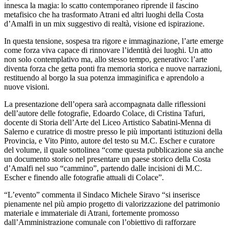
innesca la magia: lo scatto contemporaneo riprende il fascino
metafisico che ha trasformato Atrani ed altri luoghi della Costa
d’Amalfi in un mix suggestivo di realtà, visione ed ispirazione.
In questa tensione, sospesa tra rigore e immaginazione, l’arte emerge
come forza viva capace di rinnovare l’identità dei luoghi. Un atto
non solo contemplativo ma, allo stesso tempo, generativo: l’arte
diventa forza che getta ponti fra memoria storica e nuove narrazioni,
restituendo al borgo la sua potenza immaginifica e aprendolo a
nuove visioni.
La presentazione dell’opera sarà accompagnata dalle riflessioni
dell’autore delle fotografie, Edoardo Colace, di Cristina Tafuri,
docente di Storia dell’Arte del Liceo Artistico Sabatini-Menna di
Salerno e curatrice di mostre presso le più importanti istituzioni della
Provincia, e Vito Pinto, autore del testo su M.C. Escher e curatore
del volume, il quale sottolinea “come questa pubblicazione sia anche
un documento storico nel presentare un paese storico della Costa
d’Amalfi nel suo “cammino”, partendo dalle incisioni di M.C.
Escher e finendo alle fotografie attuali di Colace”.
“L’evento” commenta il Sindaco Michele Siravo “si inserisce
pienamente nel più ampio progetto di valorizzazione del patrimonio
materiale e immateriale di Atrani, fortemente promosso
dall’Amministrazione comunale con l’obiettivo di rafforzare