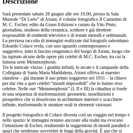
Descrizione
Sarà presentato sabato 28 giugno alle ore 19.00, presso la Sala
Museale “Di Lieto” di Atrani, il volume fotografico Il Cammino di
M. C. Escher, edito da Graus Edizioni e curato da Vito Pinto,
giornalista, studioso della ceramica, scrittore e già direttore
responsabile di emittenti televisive e di testate mensili e settimanali.
La preziosa raccolta di immagini realizzate dal fotografo salernitano
Edoardo Colace svela, con uno sguardo contemporaneo e
suggestivo, tutto il fascino enigmatico del borgo di Atrani, luogo che
ha ispirato alcune delle opere più celebri di M.C. Escher, tra cui la
famosa serie Metamorphosis.
Tra le intricate viuzze, i gradini infiniti, le arcate e il campanile della
Collegiata di Santa Maria Maddalena, Atrani offriva al maestro
olandese – già durante il suo primo soggiorno nel 1931 – la chiave
per dar vita a quei celebri “mondi impossibili” che lo hanno reso
celebre. Nelle sue “Metamorphosis” (I, II e III) la cittadina si fonde
in una sequenza di trasformazioni: geometrie, tassellazioni e
prospettive che si dissolvono in architetture interiori e scacchiere
infinite, trasformando le strutture reali in elementi visionari.
Il progetto fotografico di Colace diventa così un viaggio nel tempo e
nello spazio: le immagini restano ancorate alla realtà ma evocano
l’intuizione di Escher, restituendo la suggestione di mondi paralleli e
spazi che sembrano sovvertire le leggi della gravità. È qui che si