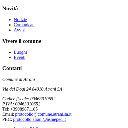
Novità
Notizie
Comunicati
Avvisi
Vivere il comune
Luoghi
Eventi
Contatti
Comune di Atrani
Via dei Dogi 24 84010 Atrani SA
Codice fiscale: 00463010652
P.IVA: 00463010652
Tel: +39089871185
Email:
protocollo@comune.atrani.sa.it
PEC:
protocollo.atrani@asmepec.it