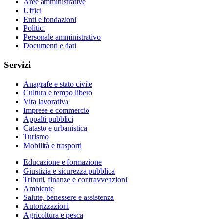
Aree amministrative
Uffici
Enti e fondazioni
Politici
Personale amministrativo
Documenti e dati
Servizi
Anagrafe e stato civile
Cultura e tempo libero
Vita lavorativa
Imprese e commercio
Appalti pubblici
Catasto e urbanistica
Turismo
Mobilità e trasporti
Educazione e formazione
Giustizia e sicurezza pubblica
Tributi, finanze e contravvenzioni
Ambiente
Salute, benessere e assistenza
Autorizzazioni
Agricoltura e pesca