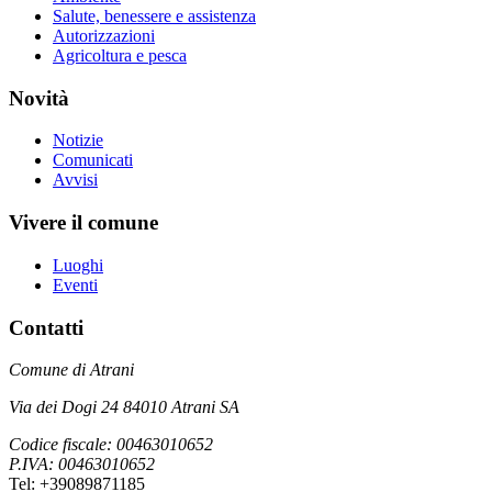
Salute, benessere e assistenza
Autorizzazioni
Agricoltura e pesca
Novità
Notizie
Comunicati
Avvisi
Vivere il comune
Luoghi
Eventi
Contatti
Comune di Atrani
Via dei Dogi 24 84010 Atrani SA
Codice fiscale: 00463010652
P.IVA: 00463010652
Tel: +39089871185