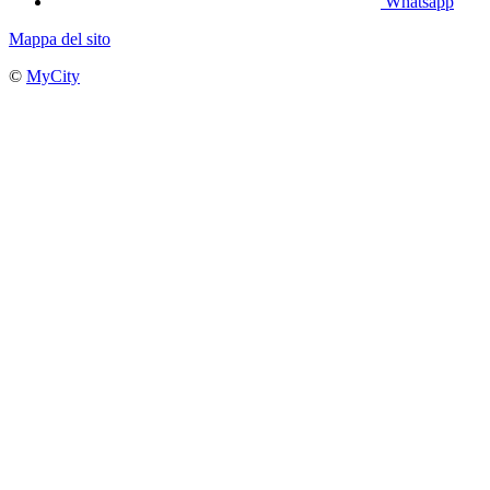
Whatsapp
Mappa del sito
©
MyCity