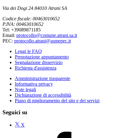
Via dei Dogi 24 84010 Atrani SA
Codice fiscale: 00463010652
P.IVA: 00463010652
Tel: +39089871185
Email:
protocollo@comune.atrani.sa.it
PEC:
protocollo.atrani@asmepec.it
Leggi le FAQ
Prenotazione appuntamento
Segnalazione disservizio
Richiesta d'assistenza
Amministrazione trasparente
Informativa privacy
Note legali
Dichiarazione di accessibilità
Piano di miglioramento del sito e dei servizi
Seguici su
X