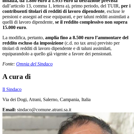
innalza, da 1.880 euro a 1.955 euro la detrazione prevista
dall’articolo 13, comma 1, lettera a), primo periodo, del TUIR,
per i
contribuenti titolari di redditi di lavoro dipendente
, escluse le
pensioni e assegni ad esse equiparati, e per taluni redditi assimilati a
quelli di lavoro dipendente,
se il reddito complessivo non supera
15.000 euro
.
La modifica, pertanto,
amplia fino a 8.500 euro l’ammontare del
reddito escluso da imposizione
(c.d. no tax area) previsto per
titolari di redditi di lavoro dipendente e di taluni assimilati,
equiparandolo a quello già vigente a favore dei pensionati.
Fonte:
Omnia del Sindaco
A cura di
Il Sindaco
Via dei Dogi, Atrani, Salerno, Campania, Italia
Email:
sindaco@comune.atrani.sa.it