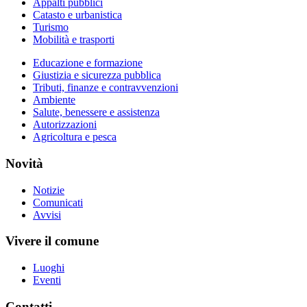
Appalti pubblici
Catasto e urbanistica
Turismo
Mobilità e trasporti
Educazione e formazione
Giustizia e sicurezza pubblica
Tributi, finanze e contravvenzioni
Ambiente
Salute, benessere e assistenza
Autorizzazioni
Agricoltura e pesca
Novità
Notizie
Comunicati
Avvisi
Vivere il comune
Luoghi
Eventi
Contatti