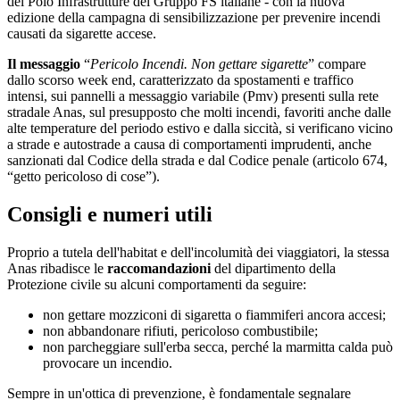
del Polo Infrastrutture del Gruppo FS italiane - con la nuova
edizione della campagna di sensibilizzazione per prevenire incendi
causati da sigarette accese.
Il messaggio
“
Pericolo Incendi. Non gettare sigarette
” compare
dallo scorso week end, caratterizzato da spostamenti e traffico
intensi, sui pannelli a messaggio variabile (Pmv) presenti sulla rete
stradale Anas, sul presupposto che molti incendi, favoriti anche dalle
alte temperature del periodo estivo e dalla siccità, si verificano vicino
a strade e autostrade a causa di comportamenti imprudenti, anche
sanzionati dal Codice della strada e dal Codice penale (articolo 674,
“getto pericoloso di cose”).
Consigli e numeri utili
Proprio a tutela dell'habitat e dell'incolumità dei viaggiatori, la stessa
Anas ribadisce le
raccomandazioni
del dipartimento della
Protezione civile su alcuni comportamenti da seguire:
non gettare mozziconi di sigaretta o fiammiferi ancora accesi;
non abbandonare rifiuti, pericoloso combustibile;
non parcheggiare sull'erba secca, perché la marmitta calda può
provocare un incendio.
Sempre in un'ottica di prevenzione, è fondamentale segnalare