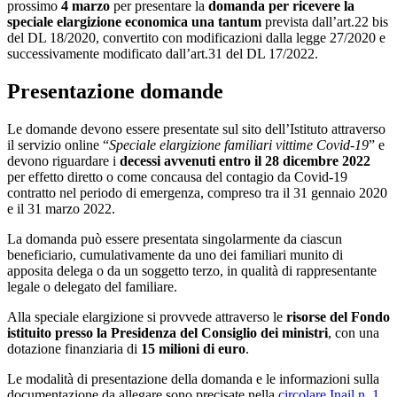
prossimo
4 marzo
per presentare la
domanda per ricevere la
speciale elargizione economica una tantum
prevista dall’art.22 bis
del DL 18/2020, convertito con modificazioni dalla legge 27/2020 e
successivamente modificato dall’art.31 del DL 17/2022.
Presentazione domande
Le domande devono essere presentate sul sito dell’Istituto attraverso
il servizio online “
Speciale elargizione familiari vittime Covid-19
” e
devono riguardare i
decessi avvenuti entro il 28 dicembre 2022
per effetto diretto o come concausa del contagio da Covid-19
contratto nel periodo di emergenza, compreso tra il 31 gennaio 2020
e il 31 marzo 2022.
La domanda può essere presentata singolarmente da ciascun
beneficiario, cumulativamente da uno dei familiari munito di
apposita delega o da un soggetto terzo, in qualità di rappresentante
legale o delegato del familiare.
Alla speciale elargizione si provvede attraverso le
risorse del Fondo
istituito presso la Presidenza del Consiglio dei ministri
, con una
dotazione finanziaria di
15 milioni di euro
.
Le modalità di presentazione della domanda e le informazioni sulla
documentazione da allegare sono precisate nella
circolare Inail n. 1