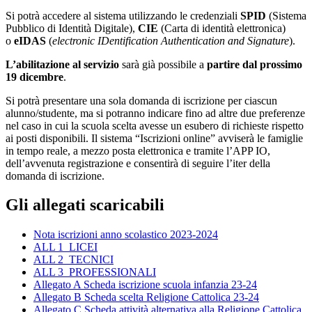
Si potrà accedere al sistema utilizzando le credenziali
SPID
(Sistema
Pubblico di Identità Digitale),
CIE
(Carta di identità elettronica)
o
eIDAS
(
electronic IDentification Authentication and Signature
).
L’abilitazione al servizio
sarà già possibile a
partire dal prossimo
19 dicembre
.
Si potrà presentare una sola domanda di iscrizione per ciascun
alunno/studente, ma si potranno indicare fino ad altre due preferenze
nel caso in cui la scuola scelta avesse un esubero di richieste rispetto
ai posti disponibili. Il sistema “Iscrizioni online” avviserà le famiglie
in tempo reale, a mezzo posta elettronica e tramite l’APP IO,
dell’avvenuta registrazione e consentirà di seguire l’iter della
domanda di iscrizione.
Gli allegati scaricabili
Nota iscrizioni anno scolastico 2023-2024
ALL 1_LICEI
ALL 2_TECNICI
ALL 3_PROFESSIONALI
Allegato A Scheda iscrizione scuola infanzia 23-24
Allegato B Scheda scelta Religione Cattolica 23-24
Allegato C Scheda attività alternativa alla Religione Cattolica