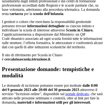
sussidiarietà dagli istituti professionali e dai centri di formazione
professionale accreditati dalle Regioni e le scuole paritarie che, su
base volontaria, aderiranno alla procedura telematica
.
La domanda
resta
cartacea
per la
scuola dell’infanzia
.
I genitori o coloro che esercitano la responsabilità genitoriale
potranno trovare
informazioni dettagliate
su ciascun istituto e
individuare la scuola di interesse attraverso
Scuola in Chiaro
,
l’applicazionemessa a disposizione dal Ministero: un
QR
Code
dinamico associato ad ogni scuola fornirà tutte le informazioni
sulle strutture, l’offerta formativa, le attrezzature e confronterà alcuni
dati con quelli di altre istituzioni scolastiche del territorio.
Il sito di riferimento per Scuola in Chiaro
è
cercalatuascuola.istruzione.it
.
Presentazione domande: tempistiche e
modalità
Le domande di iscrizione potranno essere poi inoltrate
dalle 8:00
del 9 gennaio 2023 alle 20:00 del 30 gennaio 2023
attraverso il
servizio “Iscrizioni online”, disponibile sul
portale dedicato
, che sarà
attivato nelle prossime settimane e conterrà, oltre al link per fare la
domanda
, materiali e informazioni utili per gli interessati
.