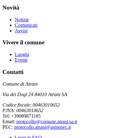
Novità
Notizie
Comunicati
Avvisi
Vivere il comune
Luoghi
Eventi
Contatti
Comune di Atrani
Via dei Dogi 24 84010 Atrani SA
Codice fiscale: 00463010652
P.IVA: 00463010652
Tel: +39089871185
Email:
protocollo@comune.atrani.sa.it
PEC:
protocollo.atrani@asmepec.it
Leggi le FAQ