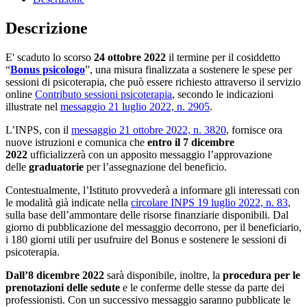
Descrizione
E' scaduto lo scorso
24 ottobre 2022
il termine per il cosiddetto
“
Bonus psicologo
”, una misura finalizzata a sostenere le spese per
sessioni di psicoterapia, che può essere richiesto attraverso il servizio
online
Contributo sessioni psicoterapia
, secondo le indicazioni
illustrate nel
messaggio 21 luglio 2022, n. 2905
.
L’INPS, con il
messaggio 21 ottobre 2022, n. 3820
, fornisce ora
nuove istruzioni e comunica che
entro il 7 dicembre
2022
ufficializzerà con un apposito messaggio l’approvazione
delle
graduatorie
per l’assegnazione del beneficio.
Contestualmente, l’Istituto provvederà a informare gli interessati con
le modalità già indicate nella
circolare INPS 19 luglio 2022, n. 83
,
sulla base dell’ammontare delle risorse finanziarie disponibili. Dal
giorno di pubblicazione del messaggio decorrono, per il beneficiario,
i 180 giorni utili per usufruire del Bonus e sostenere le sessioni di
psicoterapia.
Dall’8 dicembre 2022
sarà disponibile, inoltre, la
procedura per le
prenotazioni delle sedute
e le conferme delle stesse da parte dei
professionisti. Con un successivo messaggio saranno pubblicate le