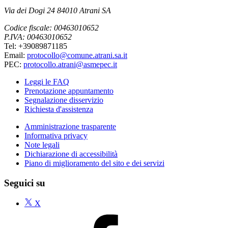
Via dei Dogi 24 84010 Atrani SA
Codice fiscale: 00463010652
P.IVA: 00463010652
Tel: +39089871185
Email:
protocollo@comune.atrani.sa.it
PEC:
protocollo.atrani@asmepec.it
Leggi le FAQ
Prenotazione appuntamento
Segnalazione disservizio
Richiesta d'assistenza
Amministrazione trasparente
Informativa privacy
Note legali
Dichiarazione di accessibilità
Piano di miglioramento del sito e dei servizi
Seguici su
X