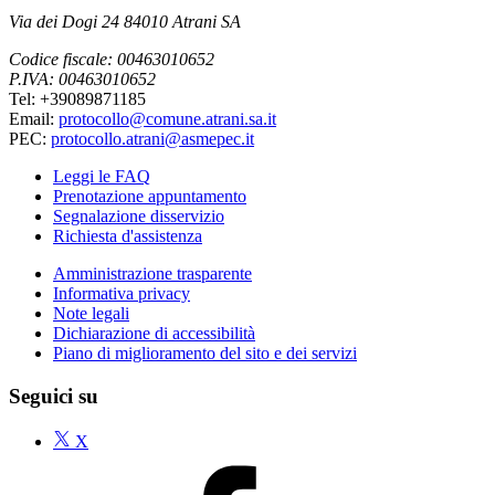
Via dei Dogi 24 84010 Atrani SA
Codice fiscale: 00463010652
P.IVA: 00463010652
Tel: +39089871185
Email:
protocollo@comune.atrani.sa.it
PEC:
protocollo.atrani@asmepec.it
Leggi le FAQ
Prenotazione appuntamento
Segnalazione disservizio
Richiesta d'assistenza
Amministrazione trasparente
Informativa privacy
Note legali
Dichiarazione di accessibilità
Piano di miglioramento del sito e dei servizi
Seguici su
X