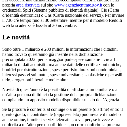
propria
area riservata
sul sito
www.agenziaentrate.gov.it
con le
credenziali Spid (Sistema pubblico di identità digitale), Cie (Carta
d’identità elettronica) o Cns (Carta nazionale dei servizi). Per inviare
il 730 c’è tempo fino al 30 settembre, mentre per il modello Redditi
web la scadenza è fissata al 30 novembre.
Le novità
Sono oltre 1 miliardo e 200 milioni le informazioni che i cittadini
hanno trovato quest’anno già inserite nella dichiarazione
precompilata 2022: per la maggior parte spese sanitarie - circa 1
miliardo di dati acquisiti - ma anche dati delle certificazioni uniche,
bonifici per ristrutturazioni, spese per ristrutturazioni condominiali,
interessi passivi sui mutui, spese universitarie, scolastiche e per asili
nido, erogazioni liberali e molte altre.
Novità di quest’anno è la possibilità di affidare a un familiare o a
un’altra persona di fiducia la gestione della propria dichiarazione
compilando un apposito modello disponibile sul sito dell’Agenzia.
Se la procura è conferita al coniuge o a un parente (o affine) entro il
quarto grado, il contribuente (rappresentato) può inviare il modello
anche online, tramite i servizi telematici, o via pec; se invece è
conferita a un’altra persona di fiducia, occorre conferire la procura