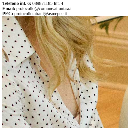
Telefono int. 6:
089871185 Int. 4
Email:
protocollo@comune.atrani.sa.it
PEC:
protocollo.atrani@asmepec.it