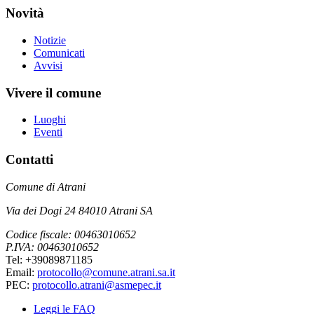
Novità
Notizie
Comunicati
Avvisi
Vivere il comune
Luoghi
Eventi
Contatti
Comune di Atrani
Via dei Dogi 24 84010 Atrani SA
Codice fiscale: 00463010652
P.IVA: 00463010652
Tel: +39089871185
Email:
protocollo@comune.atrani.sa.it
PEC:
protocollo.atrani@asmepec.it
Leggi le FAQ