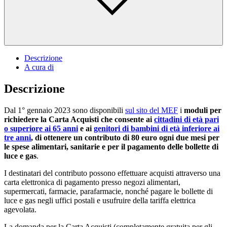
Descrizione
A cura di
Descrizione
Dal 1° gennaio 2023 sono disponibili
sul sito del MEF
i
moduli per
richiedere la Carta Acquisti che consente ai
cittadini di età pari
o superiore ai 65 anni
e ai
genitori di bambini di età inferiore ai
tre anni
, di ottenere un contributo di 80 euro ogni due mesi per
le spese alimentari, sanitarie e per il pagamento delle bollette di
luce e gas
.
I destinatari del contributo possono effettuare acquisti attraverso una
carta elettronica di pagamento presso negozi alimentari,
supermercati, farmacie, parafarmacie, nonché pagare le bollette di
luce e gas negli uffici postali e usufruire della tariffa elettrica
agevolata.
La domanda per la Carta Acquisti (completamente gratuita per gli