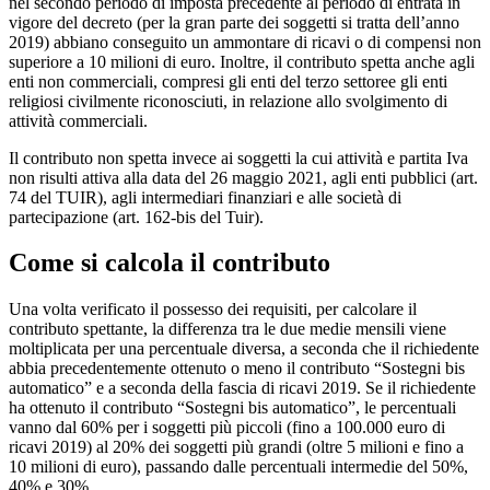
nel secondo periodo di imposta precedente al periodo di entrata in
vigore del decreto (per la gran parte dei soggetti si tratta dell’anno
2019) abbiano conseguito un ammontare di ricavi o di compensi non
superiore a 10 milioni di euro. Inoltre, il contributo spetta anche agli
enti non commerciali, compresi gli enti del terzo settoree gli enti
religiosi civilmente riconosciuti, in relazione allo svolgimento di
attività commerciali.
Il contributo non spetta invece ai soggetti la cui attività e partita Iva
non risulti attiva alla data del 26 maggio 2021, agli enti pubblici (art.
74 del TUIR), agli intermediari finanziari e alle società di
partecipazione (art. 162-bis del Tuir).
Come si calcola il contributo
Una volta verificato il possesso dei requisiti, per calcolare il
contributo spettante, la differenza tra le due medie mensili viene
moltiplicata per una percentuale diversa, a seconda che il richiedente
abbia precedentemente ottenuto o meno il contributo “Sostegni bis
automatico” e a seconda della fascia di ricavi 2019. Se il richiedente
ha ottenuto il contributo “Sostegni bis automatico”, le percentuali
vanno dal 60% per i soggetti più piccoli (fino a 100.000 euro di
ricavi 2019) al 20% dei soggetti più grandi (oltre 5 milioni e fino a
10 milioni di euro), passando dalle percentuali intermedie del 50%,
40% e 30%.