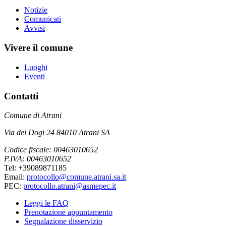
Notizie
Comunicati
Avvisi
Vivere il comune
Luoghi
Eventi
Contatti
Comune di Atrani
Via dei Dogi 24 84010 Atrani SA
Codice fiscale: 00463010652
P.IVA: 00463010652
Tel: +39089871185
Email:
protocollo@comune.atrani.sa.it
PEC:
protocollo.atrani@asmepec.it
Leggi le FAQ
Prenotazione appuntamento
Segnalazione disservizio