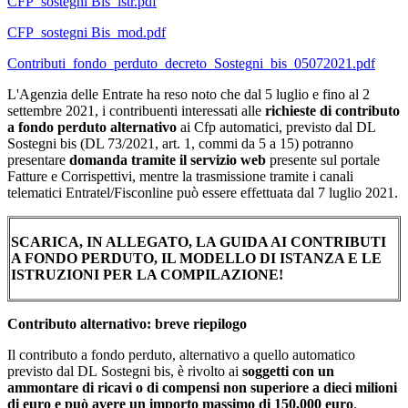
CFP_sostegni Bis_istr.pdf
CFP_sostegni Bis_mod.pdf
Contributi_fondo_perduto_decreto_Sostegni_bis_05072021.pdf
L'Agenzia delle Entrate ha reso noto che dal 5 luglio e fino al 2
settembre 2021, i contribuenti interessati alle
richieste di contributo
a fondo perduto alternativo
ai Cfp automatici, previsto dal DL
Sostegni bis (DL 73/2021, art. 1, commi da 5 a 15) potranno
presentare
domanda tramite il servizio web
presente sul portale
Fatture e Corrispettivi, mentre la trasmissione tramite i canali
telematici Entratel/Fisconline può essere effettuata dal 7 luglio 2021.
SCARICA, IN ALLEGATO, LA GUIDA AI CONTRIBUTI
A FONDO PERDUTO, IL MODELLO DI ISTANZA E LE
ISTRUZIONI PER LA COMPILAZIONE!
Contributo alternativo: breve riepilogo
Il contributo a fondo perduto, alternativo a quello automatico
previsto dal DL Sostegni bis, è rivolto ai
soggetti con un
ammontare di ricavi o di compensi non superiore a dieci milioni
di euro e può avere un importo massimo di 150.000 euro
.