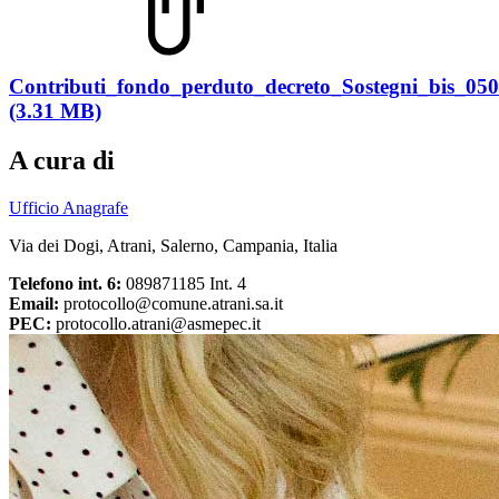
Contributi_fondo_perduto_decreto_Sostegni_bis_05
(3.31 MB)
A cura di
Ufficio Anagrafe
Via dei Dogi, Atrani, Salerno, Campania, Italia
Telefono int. 6:
089871185 Int. 4
Email:
protocollo@comune.atrani.sa.it
PEC:
protocollo.atrani@asmepec.it