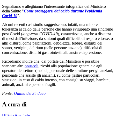
Segnaliamo e alleghiamo l'interessante infografica del Ministero
della Salute "
Come proteggersi dal caldo durante l'epidemia
Covid-19
".
Alcuni recenti casi studio suggeriscono, infatti, una minore
tolleranza al caldo delle persone che hanno sviluppato una sindrome
post Covid (
long-term COVID-19
), caratterizzata, anche a distanza
di mesi dall’infezione, da sintomi quali difficoltà di respiro e tosse, o
altri disturbi come palpitazioni, debolezza, febbre, disturbi del
sonno, vertigini, delirium (nelle persone anziane), difficoltà di
concentrazione, disturbi gastrointestinali, ansia e depressione.
Ricordiamo inoltre che, dal portale del Ministero è possibile
scaricare altri
opuscoli
, rivolti alla popolazione generale e agli
operatori del settore (medici, personale delle strutture per gli anziani,
personale che assiste gli anziani), su come gestire particolari
situazioni in caso di caldo intenso, con consigli su viaggi, bambini,
animali, anziani e persone fragili.
Fonte:
Omnia del Sindaco
A cura di
Ufficio Anagrafe