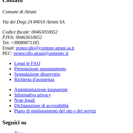
Contatti
Comune di Atrani
Via dei Dogi 24 84010 Atrani SA
Codice fiscale: 00463010652
P.IVA: 00463010652
Tel: +39089871185
Email:
protocollo@comune.atrani.sa.it
PEC:
protocollo.atrani@asmepec.it
Leggi le FAQ
Prenotazione appuntamento
Segnalazione disservizio
Richiesta d'assistenza
Amministrazione trasparente
Informativa privacy
Note legali
Dichiarazione di accessibilità
Piano di miglioramento del sito e dei servizi
Seguici su