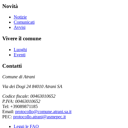
Novità
Notizie
Comunicati
Avvisi
Vivere il comune
Luoghi
Eventi
Contatti
Comune di Atrani
Via dei Dogi 24 84010 Atrani SA
Codice fiscale: 00463010652
P.IVA: 00463010652
Tel: +39089871185
Email:
protocollo@comune.atrani.sa.it
PEC:
protocollo.atrani@asmepec.it
Leggi le FAQ