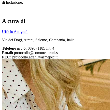
di Inclusione;
A cura di
Ufficio Anagrafe
Via dei Dogi, Atrani, Salerno, Campania, Italia
Telefono int. 6:
089871185 Int. 4
Email:
protocollo@comune.atrani.sa.it
PEC:
protocollo.atrani@asmepec.it