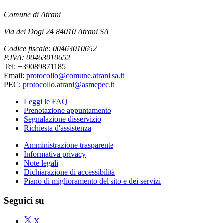
Comune di Atrani
Via dei Dogi 24 84010 Atrani SA
Codice fiscale: 00463010652
P.IVA: 00463010652
Tel: +39089871185
Email:
protocollo@comune.atrani.sa.it
PEC:
protocollo.atrani@asmepec.it
Leggi le FAQ
Prenotazione appuntamento
Segnalazione disservizio
Richiesta d'assistenza
Amministrazione trasparente
Informativa privacy
Note legali
Dichiarazione di accessibilità
Piano di miglioramento del sito e dei servizi
Seguici su
X