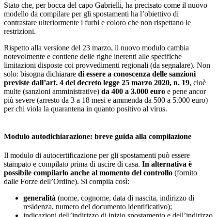
Stato che, per bocca del capo Gabrielli, ha precisato come il nuovo
modello da compilare per gli spostamenti ha l’obiettivo di
contrastare ulteriormente i furbi e coloro che non rispettano le
restrizioni.
Rispetto alla versione del 23 marzo, il nuovo modulo cambia
notevolmente e contiene delle righe inerenti alle specifiche
limitazioni disposte coi provvedimenti regionali (da segnalare). Non
solo: bisogna dichiarare
di essere a conoscenza delle sanzioni
previste dall’art. 4 del decreto legge 25 marzo 2020, n. 19
, cioè
multe (sanzioni amministrative)
da 400 a 3.000 euro
e pene ancor
più severe (arresto da 3 a 18 mesi e ammenda da 500 a 5.000 euro)
per chi viola la quarantena in quanto positivo al virus.
Modulo autodichiarazione: breve guida alla compilazione
Il modulo di autocertificazione per gli spostamenti può essere
stampato e compilato prima di uscire di casa.
In alternativa è
possibile compilarlo anche al momento del controllo
(fornito
dalle Forze dell’Ordine). Si compila così:
generalità
(nome, cognome, data di nascita, indirizzo di
residenza, numero del documento identificativo);
indicazioni dell’indirizzo di inizio spostamento e dell’indirizzo