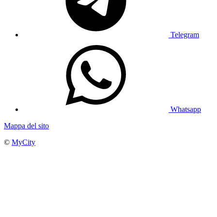
Telegram
Whatsapp
Mappa del sito
©
MyCity