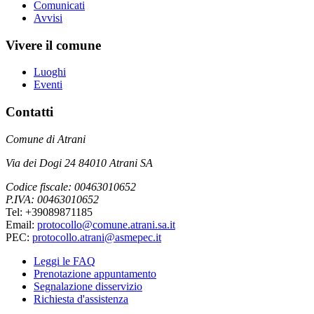
Comunicati
Avvisi
Vivere il comune
Luoghi
Eventi
Contatti
Comune di Atrani
Via dei Dogi 24 84010 Atrani SA
Codice fiscale: 00463010652
P.IVA: 00463010652
Tel: +39089871185
Email:
protocollo@comune.atrani.sa.it
PEC:
protocollo.atrani@asmepec.it
Leggi le FAQ
Prenotazione appuntamento
Segnalazione disservizio
Richiesta d'assistenza