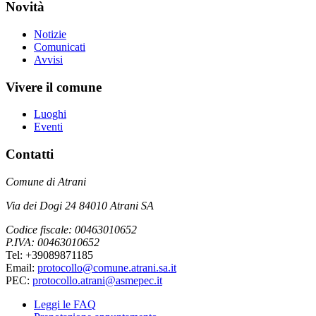
Novità
Notizie
Comunicati
Avvisi
Vivere il comune
Luoghi
Eventi
Contatti
Comune di Atrani
Via dei Dogi 24 84010 Atrani SA
Codice fiscale: 00463010652
P.IVA: 00463010652
Tel: +39089871185
Email:
protocollo@comune.atrani.sa.it
PEC:
protocollo.atrani@asmepec.it
Leggi le FAQ