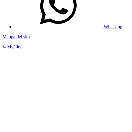
Whatsapp
Mappa del sito
©
MyCity