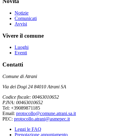
Novità
Notizie
Comunicati
Avvisi
Vivere il comune
Luoghi
Eventi
Contatti
Comune di Atrani
Via dei Dogi 24 84010 Atrani SA
Codice fiscale: 00463010652
P.IVA: 00463010652
Tel: +39089871185
Email:
protocollo@comune.atrani.sa.it
PEC:
protocollo.atrani@asmepec.it
Leggi le FAQ
Prenotazione appuntamento